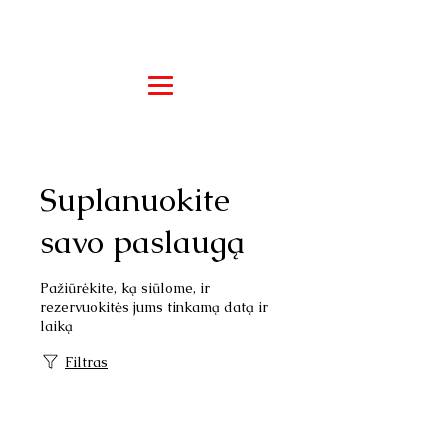
Suplanuokite
savo paslaugą
Pažiūrėkite, ką siūlome, ir
rezervuokitės jums tinkamą datą ir
laiką
Filtras