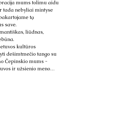
vibracija mums tolimu aidu 
r tada nebyliai mintyse 
pakartojame tą 
s save.
mantiškas, liūdnas, 
ebūna.
ietuvos kultūros 
tyti dešimtmečio tango su 
mo Čepinskio mums - 
tuvos ir užsienio meno…