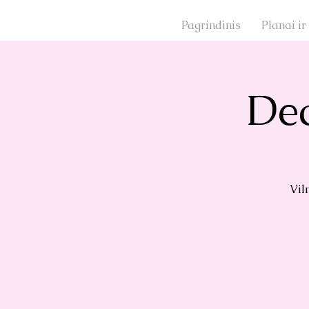
Pagrindinis
Planai ir
Prisijunkite
Dec
Vil