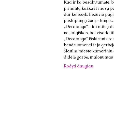
Kad ir ką besakytumėte, be
primintų kažką iš mūsų pa
dar kelissyk, liežuvio pa
paslaptingą žodį – tango…
„Decatango“ – tai mūsų deš
nostalgiškas, bet visada t
„Decatango“ išskirtinis re
bendruomenei ir jo gerbėja
Šiaulių miesto kameriniu
didelė garbė, malonumas 
Rodyti daugiau