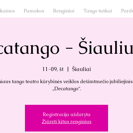
 kainos
Pamokos
Renginiai
Tango taškai
Pard
atango - Šiauli
11-09, št
  |  
Šiauliai
niaus tango teatro kūrybinės veiklos dešimtmečio jubiliejinis
„Decatango“.
Registracija uždaryta
Žiūrėti kitus renginius