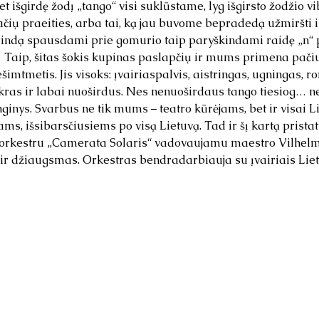
t išgirdę žodį „tango“ visi suklūstame, lyg išgirsto žodžio 
čių praeities, arba tai, ką jau buvome bepradedą užmiršti i
grindą spausdami prie gomurio taip paryškindami raidę „n“ 
 Taip, šitas šokis kupinas paslapčių ir mums primena pačiu
imtmetis. Jis visoks: įvairiaspalvis, aistringas, ugningas, ro
ikras ir labai nuoširdus. Nes nenuoširdaus tango tiesiog… n
nginys. Svarbus ne tik mums – teatro kūrėjams, bet ir visai L
ms, išsibarsčiusiems po visą Lietuvą. Tad ir šį kartą prista
 orkestru „Camerata Solaris“ vadovaujamu maestro Vilhel
ir džiaugsmas. Orkestras bendradarbiauja su įvairiais Lie