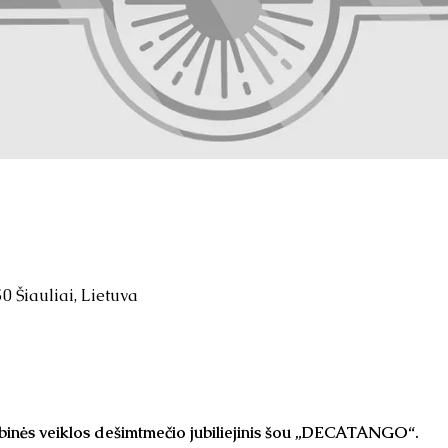
50 Šiauliai, Lietuva
ybinės veiklos dešimtmečio jubiliejinis šou „DECATANGO“.