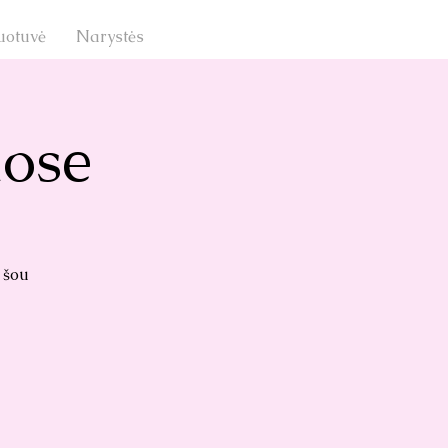
uotuvė
Narystės
uose
 šou