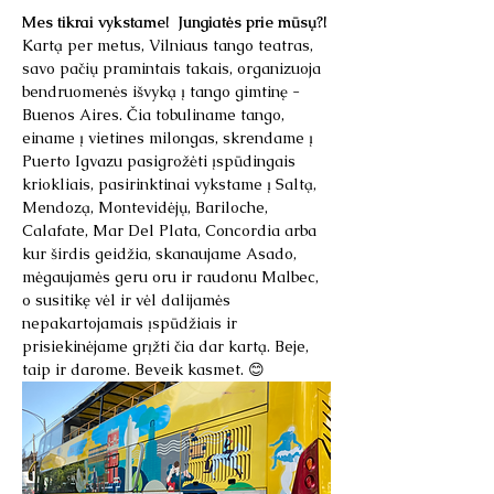
Mes tikrai vykstame!  Jungiatės prie mūsų?!
Kartą per metus, Vilniaus tango teatras, 
savo pačių pramintais takais, organizuoja 
bendruomenės išvyką į tango gimtinę - 
Buenos Aires. Čia tobuliname tango, 
einame į vietines milongas, skrendame į 
Puerto Igvazu pasigrožėti įspūdingais 
kriokliais, pasirinktinai vykstame į Saltą, 
Mendozą, Montevidėjų, Bariloche, 
Calafate, Mar Del Plata, Concordia arba 
kur širdis geidžia, skanaujame Asado, 
mėgaujamės geru oru ir raudonu Malbec, 
o susitikę vėl ir vėl dalijamės 
nepakartojamais įspūdžiais ir 
prisiekinėjame grįžti čia dar kartą. Beje, 
taip ir darome. Beveik kasmet. 😊