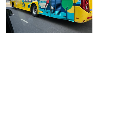
Bendrinti šį renginį
Vilniaus tango teatro
akademija/Academia del Teatro
de Tango Vilnius