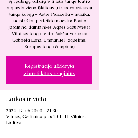
Šį ypatingą vakarą Vilniaus tango teatre
atgimsta vieno iškiliausių ir inovatyviausių
tango kūrėjų – Astor Piazzolla – muzika,
meistriškai perteikta maestro Povilo
Jaramino, dainininkės Agnės Sabulytės ir
Vilniaus tango teatro šokėjų Veronica
Gabriela Luna, Emmanuel Riquelme,
Europos tango čempionų
Registracija uždaryta
Žiūrėti kitus renginius
Laikas ir vieta
2024-12-06 20:00 – 21:30
Vilnius, Gedimino pr. 64, 01111 Vilnius,
Lietuva