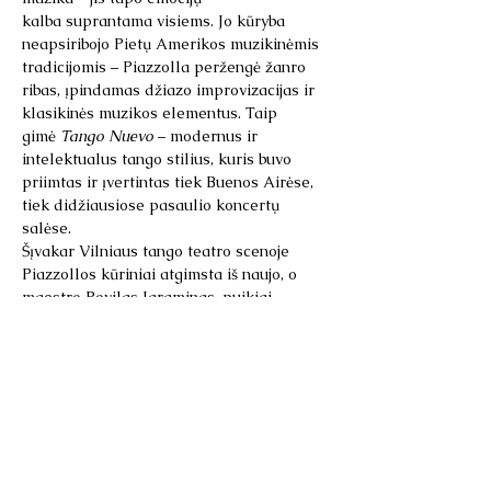
kalba suprantama visiems. Jo kūryba 
neapsiribojo Pietų Amerikos muzikinėmis 
tradicijomis – Piazzolla peržengė žanro 
ribas, įpindamas džiazo improvizacijas ir 
klasikinės muzikos elementus. Taip 
gimė 
Tango Nuevo
 – modernus ir 
intelektualus tango stilius, kuris buvo 
priimtas ir įvertintas tiek Buenos Airėse, 
tiek didžiausiose pasaulio koncertų 
salėse.
Šįvakar Vilniaus tango teatro scenoje 
Piazzollos kūriniai atgimsta iš naujo, o 
maestro Povilas Jaraminas, puikiai 
išmanantis šį muzikos žanrą,…
Rodyti daugiau
Bendrinti šį renginį