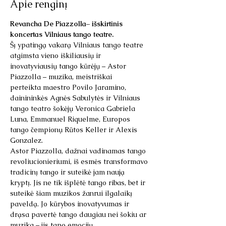
Apie renginį
Revancha De Piazzolla– išskirtinis 
koncertas Vilniaus tango teatre.
Šį ypatingą vakarą Vilniaus tango teatre 
atgimsta vieno iškiliausių ir 
inovatyviausių tango kūrėjų – Astor 
Piazzolla – muzika, meistriškai 
perteikta maestro Povilo Jaramino, 
dainininkės Agnės Sabulytės ir Vilniaus 
tango teatro šokėjų Veronica Gabriela 
Luna, Emmanuel Riquelme, Europos 
tango čempionų Rūtos Keller ir Alexis 
Gonzalez.
Astor Piazzolla, dažnai vadinamas tango 
revoliucionieriumi, iš esmės transformavo 
tradicinį tango ir suteikė jam naują 
kryptį. Jis ne tik išplėtė tango ribas, bet ir 
suteikė šiam muzikos žanrui ilgalaikį 
paveldą. Jo kūrybos inovatyvumas ir 
drąsa pavertė tango daugiau nei šokiu ar 
muzika – jis tapo emocijų 