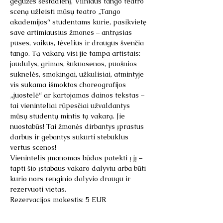
gegužės šeštadienį, Vilniaus tango teatro 
sceną užleisti mūsų teatro „Tango 
akademijos“ studentams kurie, pasikvietę 
save artimiausius žmones – antrąsias 
puses, vaikus, tėvelius ir draugus švenčia 
tango. Tą vakarą visi jie tampa artistais: 
jaudulys, grimas, šukuosenos, puošnios 
suknelės, smokingai, užkulisiai, atmintyje 
vis sukama išmoktos choreografijos 
„juostelė“ ar kartojamas dainos tekstas – 
tai vieninteliai rūpesčiai užvaldantys 
mūsų studentų mintis tą vakarą. Jie 
nuostabūs! Tai žmonės dirbantys įprastus 
darbus ir gebantys sukurti stebuklus 
vertus scenos!
Vienintelis įmanomas būdas patekti į jį – 
tapti šio įstabaus vakaro dalyviu arba būti 
kurio nors renginio dalyvio draugu ir 
rezervuoti vietas.
Rezervacijos mokestis: 5 EUR