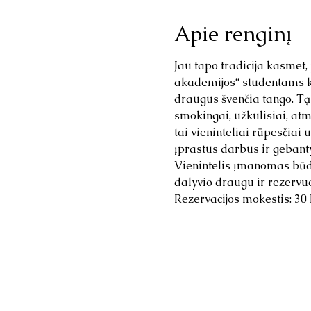
Apie renginį
Jau tapo tradicija kasmet,
akademijos“ studentams kur
draugus švenčia tango. Tą 
smokingai, užkulisiai, atm
tai vieninteliai rūpesčiai
įprastus darbus ir gebanty
Vienintelis įmanomas būdas
dalyvio draugu ir rezervuo
Rezervacijos mokestis: 30