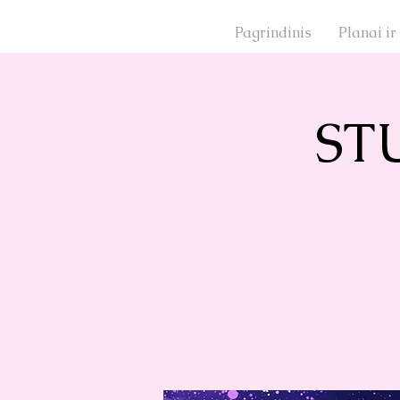
Pagrindinis
Planai ir
Prisijunkite
ST