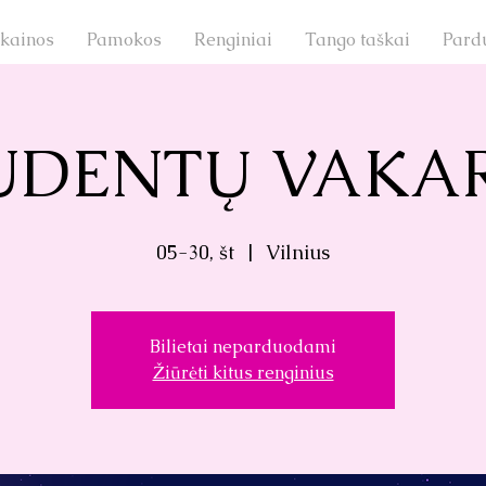
 kainos
Pamokos
Renginiai
Tango taškai
Pard
UDENTŲ VAKA
05-30, št
  |  
Vilnius
Bilietai neparduodami
Žiūrėti kitus renginius