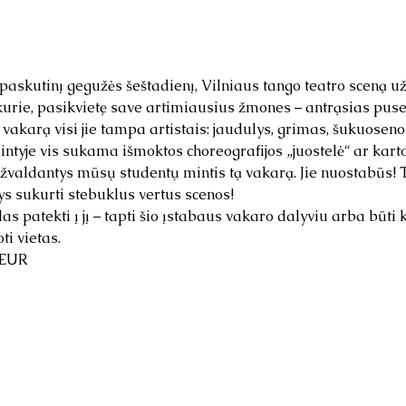
 paskutinį gegužės šeštadienį, Vilniaus tango teatro sceną u
ie, pasikvietę save artimiausius žmones – antrąsias puses, 
vakarą visi jie tampa artistais: jaudulys, grimas, šukuoseno
intyje vis sukama išmoktos choreografijos „juostelė“ ar kart
 užvaldantys mūsų studentų mintis tą vakarą. Jie nuostabūs!
s sukurti stebuklus vertus scenos!
 patekti į jį – tapti šio įstabaus vakaro dalyviu arba būti k
ti vietas.
 EUR