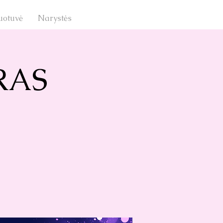
uotuvė
Narystės
RAS