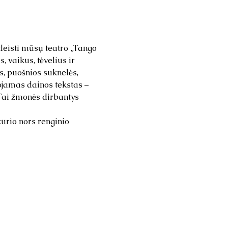
žleisti mūsų teatro „Tango 
vaikus, tėvelius ir 
s, puošnios suknelės, 
ojamas dainos tekstas – 
 Tai žmonės dirbantys 
urio nors renginio 