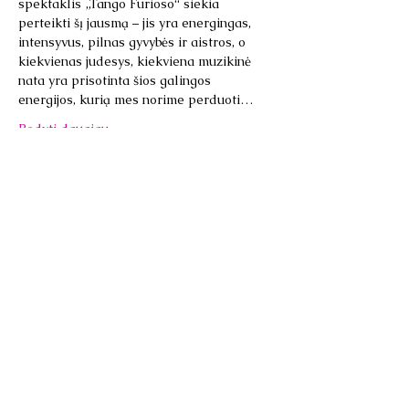
spektaklis „Tango Furioso“ siekia 
perteikti šį jausmą – jis yra energingas, 
intensyvus, pilnas gyvybės ir aistros, o 
kiekvienas judesys, kiekviena muzikinė 
nata yra prisotinta šios galingos 
energijos, kurią mes norime perduoti…
Rodyti daugiau
Bendrinti šį renginį
Vilniaus tango teatro
akademija/Academia del Teatro
de Tango Vilnius