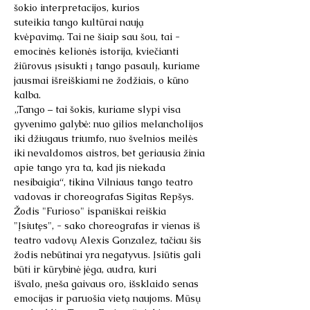
šokio interpretacijos, kurios 
suteikia tango kultūrai naują 
kvėpavimą. Tai ne šiaip sau šou, tai - 
emocinės kelionės istorija, kviečianti 
žiūrovus įsisukti į tango pasaulį, kuriame 
jausmai išreiškiami ne žodžiais, o kūno 
kalba.
„Tango – tai šokis, kuriame slypi visa 
gyvenimo galybė: nuo gilios melancholijos 
iki džiugaus triumfo, nuo švelnios meilės 
iki nevaldomos aistros, bet geriausia žinia 
apie tango yra ta, kad jis niekada 
nesibaigia“, tikina Vilniaus tango teatro 
vadovas ir choreografas Sigitas Repšys.
Žodis "Furioso" ispaniškai reiškia 
"Įsiutęs", - sako choreografas ir vienas iš 
teatro vadovų Alexis Gonzalez, tačiau šis 
žodis nebūtinai yra negatyvus. Įsiūtis gali 
būti ir kūrybinė jėga, audra, kuri 
išvalo, įneša gaivaus oro, išsklaido senas 
emocijas ir paruošia vietą naujoms. Mūsų 