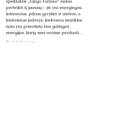
spektaklis „Tango Furioso“ siekia 
perteikti šį jausmą – jis yra energingas, 
intensyvus, pilnas gyvybės ir aistros, o 
kiekvienas judesys, kiekviena muzikinė 
nata yra prisotinta šios galingos 
energijos, kurią mes norime perduoti…
Rodyti daugiau
Bendrinti šį renginį
Vilniaus tango teatro
akademija/Academia del Teatro
de Tango Vilnius