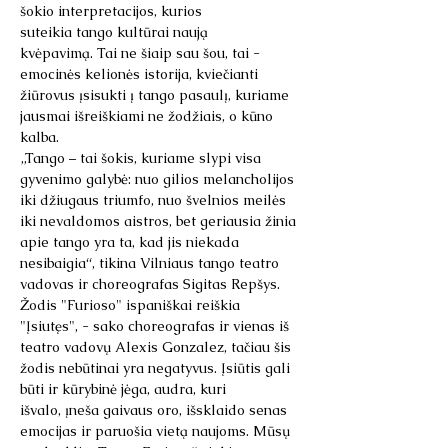
šokio interpretacijos, kurios 
suteikia tango kultūrai naują 
kvėpavimą. Tai ne šiaip sau šou, tai - 
emocinės kelionės istorija, kviečianti 
žiūrovus įsisukti į tango pasaulį, kuriame 
jausmai išreiškiami ne žodžiais, o kūno 
kalba.
„Tango – tai šokis, kuriame slypi visa 
gyvenimo galybė: nuo gilios melancholijos 
iki džiugaus triumfo, nuo švelnios meilės 
iki nevaldomos aistros, bet geriausia žinia 
apie tango yra ta, kad jis niekada 
nesibaigia“, tikina Vilniaus tango teatro 
vadovas ir choreografas Sigitas Repšys.
Žodis "Furioso" ispaniškai reiškia 
"Įsiutęs", - sako choreografas ir vienas iš 
teatro vadovų Alexis Gonzalez, tačiau šis 
žodis nebūtinai yra negatyvus. Įsiūtis gali 
būti ir kūrybinė jėga, audra, kuri 
išvalo, įneša gaivaus oro, išsklaido senas 
emocijas ir paruošia vietą naujoms. Mūsų 