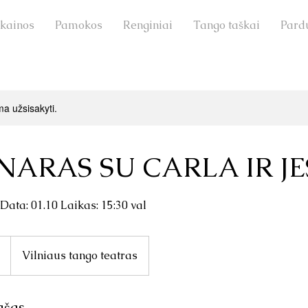
 kainos
Pamokos
Renginiai
Tango taškai
Pard
a užsisakyti.
NARAS SU CARLA IR J
ata: 01.10 Laikas: 15:30 val
Vilniaus tango teatras
ašas