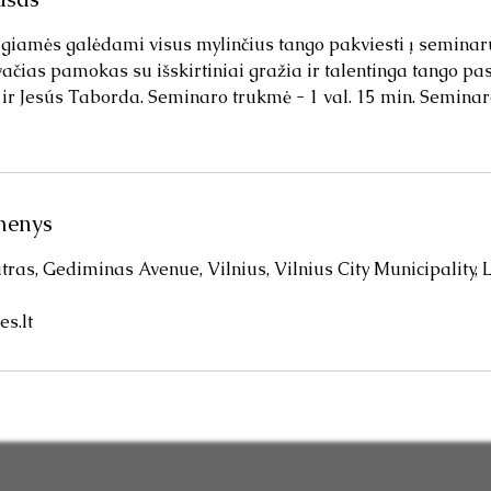
giamės galėdami visus mylinčius tango pakviesti į seminaru
ačias pamokas su išskirtiniai gražia ir talentinga tango pa
r Jesús Taborda. Seminaro trukmė - 1 val. 15 min. Semina
menys
tras, Gediminas Avenue, Vilnius, Vilnius City Municipality, 
s.lt