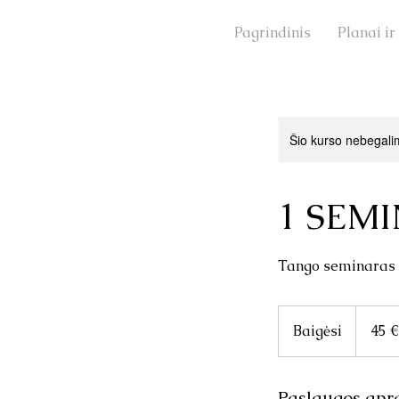
Pagrindinis
Planai ir
Prisijunkite
Šio kurso nebegalim
1 SEMI
Tango seminaras D
45
eurai
Baigėsi
B
45 €
a
i
g
Paslaugos apr