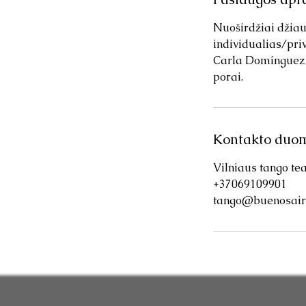
ė
Nuoširdžiai džiau
s
individualias/priv
i
Carla Domínguez i
porai.
Kontakto duo
Vilniaus tango tea
+37069109901
tango@buenosaire