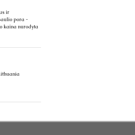
s ir
saulio pora -
ro kaina nurodyta
Lithuania