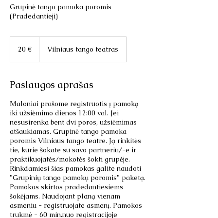
Grupinė tango pamoka poromis
(Pradedantieji)
20
eurų
20 €
Vilniaus tango teatras
Paslaugos aprašas
Maloniai prašome registruotis į pamoką
iki užsiėmimo dienos 12:00 val. Jei
nesusirenka bent dvi poros, užsiėmimas
atšaukiamas. Grupinė tango pamoka
poromis Vilniaus tango teatre. Ją rinkitės
tie, kurie šokate su savo partneriu/-e ir
praktikuojatės/mokotės šokti grupėje.
Rinkdamiesi šias pamokas galite naudoti
"Grupinių tango pamokų poromis" paketą.
Pamokos skirtos pradedantiesiems
šokėjams. Naudojant planą vienam
asmeniu - registruojate asmenį. Pamokos
trukmė - 60 min.nuo registracijoje