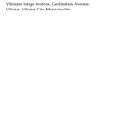
Vilniaus tango teatras, Gediminas Avenue,
Vilnius, Vilnius City Municipality,
Lithuania
+37069109901
tango@buenosaires.lt
Vilniaus tango teatro
akademija/Academia del Teatro
de Tango Vilnius
Gedimino pr. 64, Vilnius
El.paštas:
akademija@tangoteatras.lt