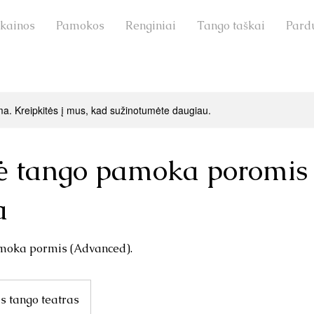
 kainos
Pamokos
Renginiai
Tango taškai
Pard
ma. Kreipkitės į mus, kad sužinotumėte daugiau.
ė tango pamoka poromis
a
moka pormis (Advanced).
s tango teatras