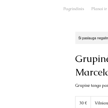
Pagrindinis
Planai ir
Prisijunkite
Ši paslauga negali
Grupin
Marcel
Grupinė tango pa
30
eurų
30 €
Vilniau