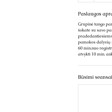
Paslaugos apr
Grupinė tango pam
šokate su savo par
pradedantiesiems
pamokos dalyvių 
60 min.nuo regis
atvykti 10 min. an
Būsimi seansa