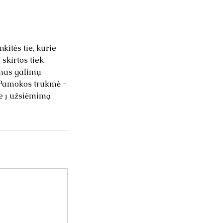
itės tie, kurie
skirtos tiek
omas galimų
 Pamokos trukmė -
e į užsiėmimą