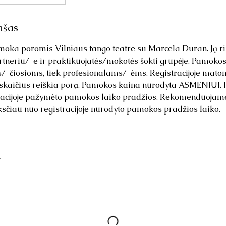
ašas
oka poromis Vilniaus tango teatre su Marcela Duran. Ją rink
tneriu/-e ir praktikuojatės/mokotės šokti grupėje. Pamokos 
/-čiosioms, tiek profesionalams/-ėms. Registracijoje mat
skaičius reiškia porą. Pamokos kaina nurodyta ASMENIUI.
tracijoje pažymėto pamokos laiko pradžios. Rekomenduojam
ksčiau nuo registracijoje nurodyto pamokos pradžios laiko.
i